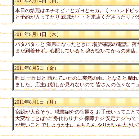
2011年8月14日（日）
本日の焙煎はエチオピアとガヨとモカ。く～ハンドピ
と予約が入ってたり 親戚が・・と来店くださったり 
2011年8月11日（木）
バタバタっと 満席になったときに 場所確認の電話。落
まだ到着せず。心配していると 席が空いてからの来店
2011年8月5日（金）
昨日 一昨日と 晴れていたのに突然の雨。となると 晴
ました。店主は朝しか見れないので 皆さんの色々なニ
2011年8月1日（月）
宿題が大変そう。職業紹介の宿題を お手伝いってこと
大変なことは?に 身代わりナシ 保障ナシ 安定ナシ って
が無いこと でしょうかね。もちろん やりがいも大きい