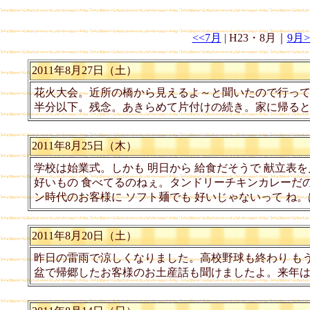
<<7月
| H23・8月｜
9月>
2011年8月27日（土）
花火大会。近所の橋から見えるよ～と聞いたので行って
半分以下。残念。あきらめて片付けの続き。家に帰ると
2011年8月25日（木）
学校は始業式。しかも 明日から 給食だそうで 献立表を
好いもの 食べてるのねぇ。タンドリーチキンカレーだの
ン時代のお客様に ソフト麺でも 好いじゃないって ね
2011年8月20日（土）
昨日の雷雨で涼しくなりました。高校野球も終わり も
盆で帰郷したお客様のお土産話も聞けましたよ。来年